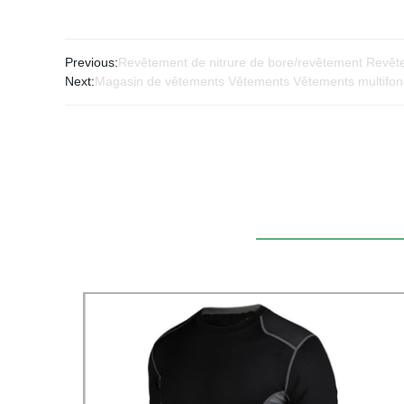
Previous:
Revêtement de nitrure de bore/revêtement Revête
Next:
Magasin de vêtements Vêtements Vêtements multifoncti