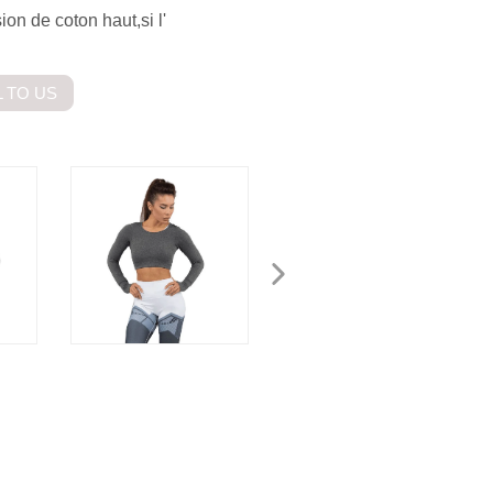
on de coton haut,si l'
 TO US