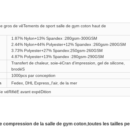
 gros de vêTements de sport salle de gym coton haut de
1.87% Nylon+13% Spandex :280gsm-300GSM
2.44% Nylon+44% Polyester+12% Spandex :260gsm-280GSM
3.73% Polyester+27% Spandex:250gsm-260GSM
4.87% Polyester+13% Spandex :280gsm-290GSM
Transfert de chaleur, soie-éCran d'impression, gel de silicone,
brodéS
1000pcs par conception
n
Fedex, DHL Express,,l'air, de la mer
e véRifiéE avant expéDition
 compression de la salle de gym coton
,
toutes les tailles 