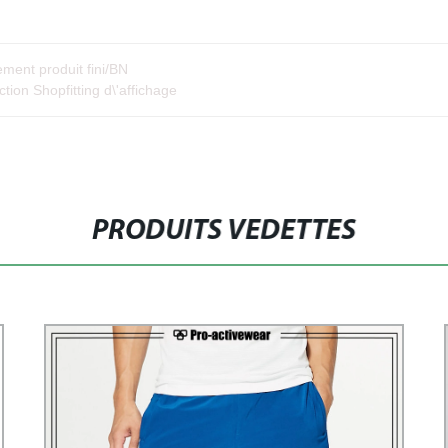
ment produit fini/BN
on Shopfitting d\'affichage
PRODUITS VEDETTES