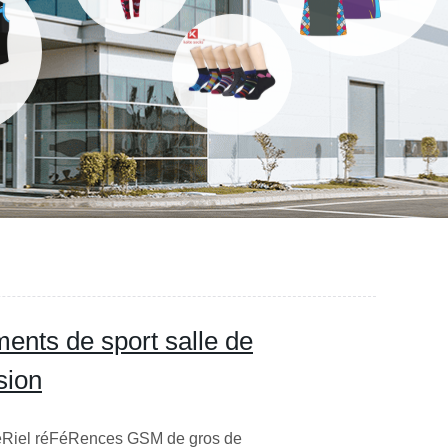
nts de sport salle de
sion
téRiel réFéRences GSM de gros de