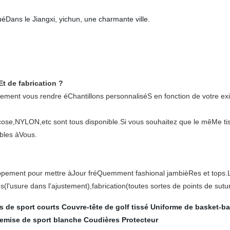
Dans le Jiangxi, yichun, une charmante ville.
Et de fabrication ?
lement vous rendre éChantillons personnaliséS en fonction de votre ex
scose,NYLON,etc sont tous disponible.Si vous souhaitez que le mêMe ti
bles àVous.
ppement pour mettre àJour fréQuemment fashional jambièRes et tops.
es(l'usure dans l'ajustement),fabrication(toutes sortes de points de sutu
 de sport courts
Couvre-tête de golf tissé
Uniforme de basket-ba
emise de sport blanche
Coudières Protecteur