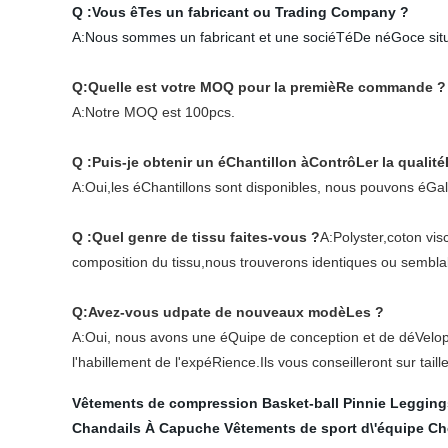
Q :Vous êTes un fabricant ou Trading Company ?
A:
Nous sommes un fabricant et une sociéTéDe néGoce situé
Q:Quelle est votre MOQ pour la premièRe commande ?
A:Notre MOQ est 100pcs.
Q :Puis-je obtenir un éChantillon àContrôLer la qualité
A:Oui,les éChantillons sont disponibles, nous pouvons éGa
Q :Quel genre de tissu faites-vous ?
A:Polyster,coton vi
composition du tissu,nous trouverons identiques ou sembla
Q:Avez-vous udpate de nouveaux modèLes ?
A:Oui, nous avons une éQuipe de conception et de déVelo
l'habillement de l'expéRience.Ils vous conseilleront sur taill
Vêtements de compression
Basket-ball Pinnie
Leggings
Chandails À Capuche
Vêtements de sport d\'équipe
Ch