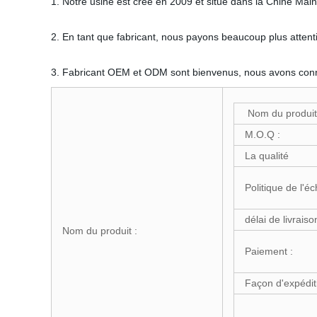
1. Notre usine est créé en 2009 et situé dans la Chine Main
2. En tant que fabricant, nous payons beaucoup plus attentio
3. Fabricant OEM et ODM sont bienvenus, nous avons connu d
Nom du produit
M.O.Q :
La qualité
Politique de l'éc
délai de livraiso
Nom du produit :
Paiement :
Façon d'expédit