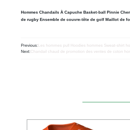
Hommes Chandails À Capuche
Basket-ball Pinnie
Chem
de rugby
Ensemble de couvre-tête de golf
Maillot de f
Previous:
Les hommes pull Hoodies hommes Sweat-shirt h
Next:
Chandail chaud de promotion des ventes de coton 