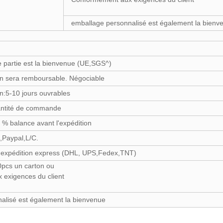
emballage personnalisé est également la bienv
ce partie est la bienvenue (UE,SGS^)
llon sera remboursable. Négociable
n:5-10 jours ouvrables
antité de commande
 % balance avant l'expédition
,Paypal,L/C.
d'expédition express (DHL, UPS,Fedex,TNT)
0pcs un carton ou
exigences du client
alisé est également la bienvenue