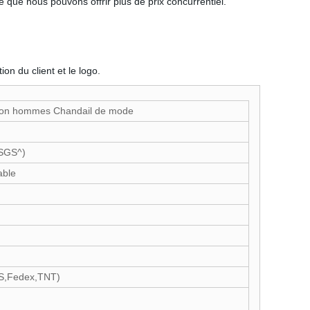
 que nous pouvons offrir plus de prix concurrentiel.
n du client et le logo.
oton hommes Chandail de mode
,SGS^)
able
PS,Fedex,TNT)