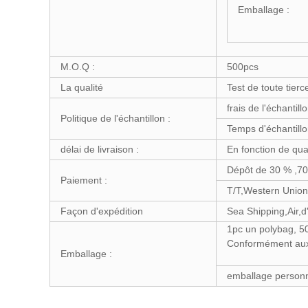
Emballage :
M.O.Q :
500pcs
La qualité
Test de toute tier
frais de l'échanti
Politique de l'échantillon :
Temps d'échantillo
délai de livraison :
En fonction de qu
Dépôt de 30 % ,70
Paiement :
T/T,Western Union
Façon d'expédition
Sea Shipping,Air,
1pc un polybag, 5
Conformément aux 
Emballage :
emballage personn