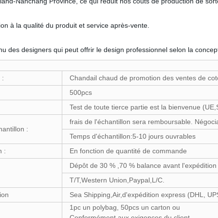
land-Nanchang Province, ce qui réduit nos coûts de production de sorte
n à la qualité du produit et service après-vente.
es designers qui peut offrir le design professionnel selon la conceptio
 :
Chandail chaud de promotion des ventes de c
500pcs
Test de toute tierce partie est la bienvenue (UE
frais de l'échantillon sera remboursable. Négoci
hantillon :
Temps d'échantillon:5-10 jours ouvrables
n :
En fonction de quantité de commande
Dépôt de 30 % ,70 % balance avant l'expédition
T/T,Western Union,Paypal,L/C.
ion
Sea Shipping,Air,d'expédition express (DHL, U
1pc un polybag, 50pcs un carton ou
Conformément aux exigences du client