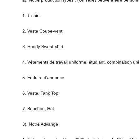
2). Notre production types : (Unisexe) peuvent être personn
1. T-shirt.
2. Veste Coupe-vent
3. Hoody Sweat-shirt
4. Vêtements de travail uniforme, étudiant, combinaison un
5. Enduire d'annonce
6. Veste, Tank Top,
7. Bouchon, Hat
3). Notre Advange