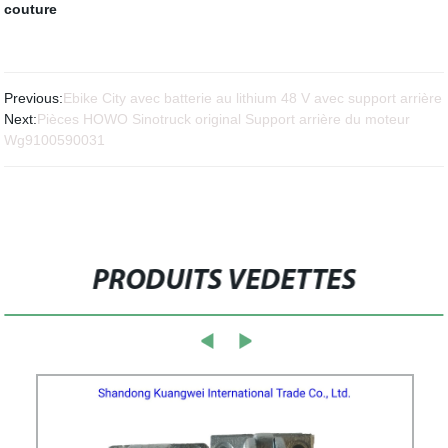
couture
Previous:
Ebike City avec batterie au lithium 48 V avec support arrière
Next:
Pièces HOWO Sinotruck original Support arrière du moteur
Wg9100590031
PRODUITS VEDETTES