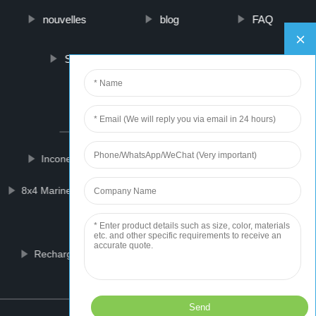
nouvelles
blog
FAQ
Sur nous
contactez-nous
PARTNER COMPANY
Inconel Alloy
Cold And Hot Water Booster Pump
8x4 Marine Ply
Cordless Waterpik
Bengaline Series
Portable Screw Air Compressor
Rechargeable Electronic Cigarette
Locks And Keys