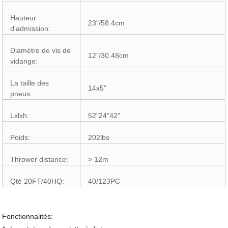
Hauteur
23"/58.4cm
d'admission:
Diamètre de vis de
12"/30.48cm
vidange:
La taille des
14x5"
pneus:
Lxlxh:
52"24"42"
Poids:
202lbs
Thrower distance:
> 12m
Qté 20FT/40HQ:
40/123PC
Fonctionnalités: