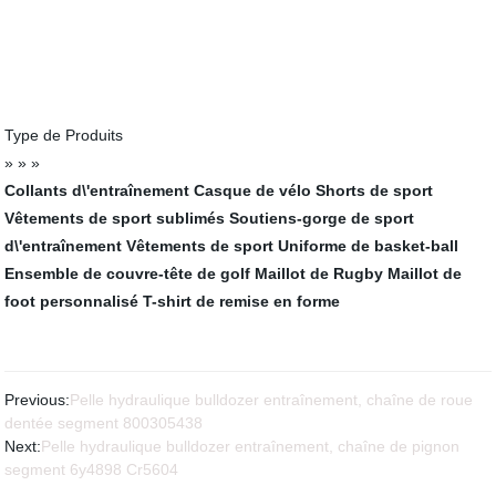
Type de Produits
» » »
Collants d\'entraînement
Casque de vélo
Shorts de sport
Vêtements de sport sublimés
Soutiens-gorge de sport
d\'entraînement
Vêtements de sport
Uniforme de basket-ball
Ensemble de couvre-tête de golf
Maillot de Rugby
Maillot de
foot personnalisé
T-shirt de remise en forme
Previous:
Pelle hydraulique bulldozer entraînement, chaîne de roue
dentée segment 800305438
Next:
Pelle hydraulique bulldozer entraînement, chaîne de pignon
segment 6y4898 Cr5604