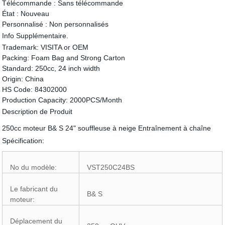
Télécommande :
Sans télécommande
État :
Nouveau
Personnalisé :
Non personnalisés
Info Supplémentaire.
Trademark:
VISITA or OEM
Packing:
Foam Bag and Strong Carton
Standard:
250cc, 24 inch width
Origin:
China
HS Code:
84302000
Production Capacity:
2000PCS/Month
Description de Produit
250cc moteur B& S 24" souffleuse à neige Entraînement à chaîne
Spécification:
No du modèle:
VST250C24BS
Le fabricant du
B& S
moteur:
Déplacement du