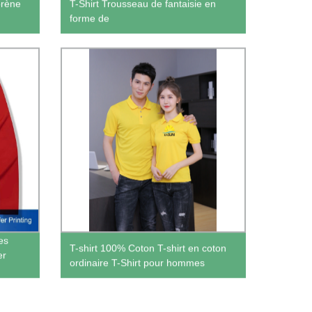
prène
T-Shirt Trousseau de fantaisie en
forme de
es
T-shirt 100% Coton T-shirt en coton
er
ordinaire T-Shirt pour hommes