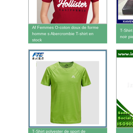
Af Femmes O-coton doux de forme
T-Shir
homme s Abercrombie T-shirt en
noir p
stock
T-Shirt polyester de sport de