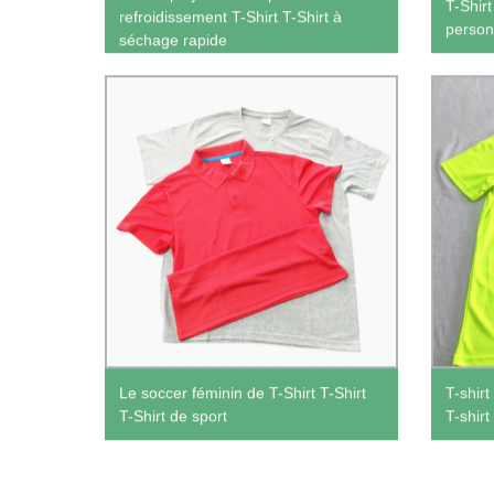
T-Shir
refroidissement T-Shirt T-Shirt à
person
séchage rapide
Le soccer féminin de T-Shirt T-Shirt
T-shir
T-Shirt de sport
T-shir