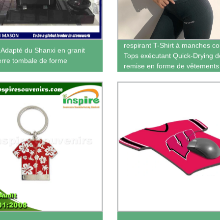
Européens et Américains Spor
respirant T-Shirt à manches co
t Adapté du Shanxi en granit
Tops exécutant Quick-Drying d
ierre tombale de forme
remise en forme de vêtements
Yoga