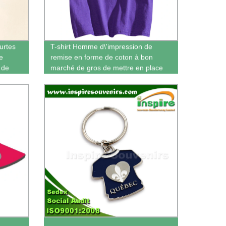
ts
urtes
T-shirt Homme d\'impression de
e
remise en forme de coton à bon
 de
marché de gros de mettre en place