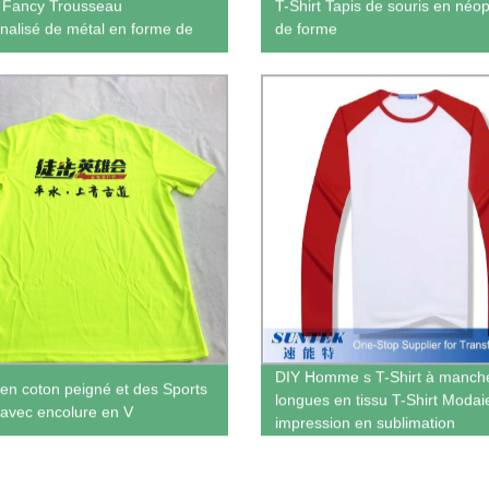
t Fancy Trousseau
T-Shirt Tapis de souris en néo
nalisé de métal en forme de
de forme
DIY Homme s T-Shirt à manch
t en coton peigné et des Sports
longues en tissu T-Shirt Modai
t avec encolure en V
impression en sublimation