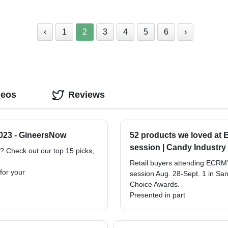
‹
1
2
3
4
5
6
›
deos
Reviews
2023 - GineersNow
52 products we loved at
session | Candy Industry
s? Check out our top 15 picks,
Retail buyers attending ECR
 for your
session Aug. 28-Sept. 1 in Sa
Choice Awards.
Presented in part