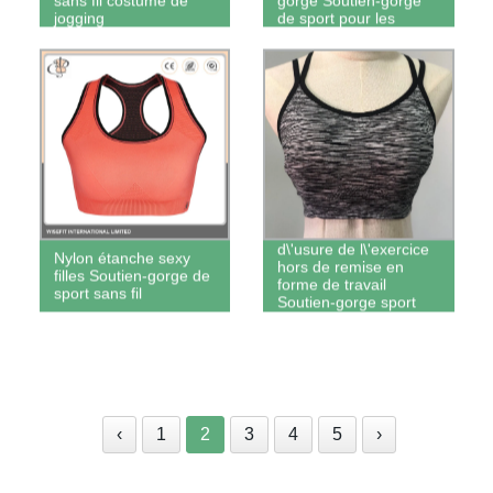
jogging
de sport pour les
femmes Soutien-gorge
de sport
Les femmes Yoga
Soutien-gorge de sport
d\'usure de l\'exercice
Nylon étanche sexy
hors de remise en
filles Soutien-gorge de
forme de travail
sport sans fil
Soutien-gorge sport
soutien-gorge
personnalisé
‹
1
2
3
4
5
›