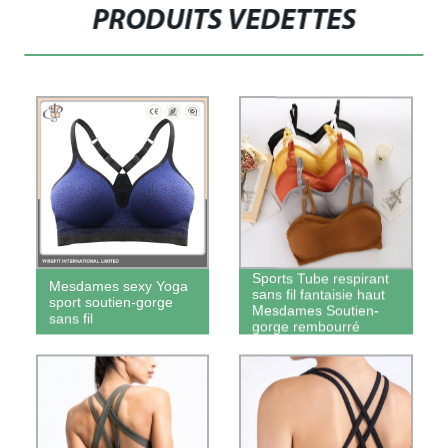
PRODUITS VEDETTES
Sports Tube respirant
Mesdames sexy Yoga
sans fil fantaisie haut
sport soutien-gorge
Mesdames Soutien-
sans fil
gorge rembourré