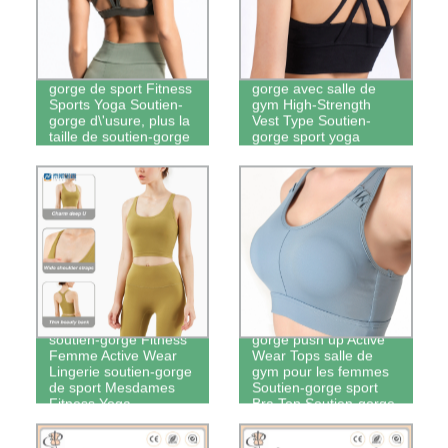
Logo personnalisé
Women\'s Sports
respirante Soutien-
Cross-Shaker Soutien-
gorge de sport Fitness
gorge avec salle de
Sports Yoga Soutien-
gym High-Strength
gorge d\'usure, plus la
Vest Type Soutien-
taille de soutien-gorge
gorge sport yoga
de Yoga pour les
sangle de soutien-
femmes
gorge
Soutien-gorge de sport
Femme sport soutien-
soutien-gorge Fitness
gorge push up Active
Femme Active Wear
Wear Tops salle de
Lingerie soutien-gorge
gym pour les femmes
de sport Mesdames
Soutien-gorge sport
Fitness Yoga
Bra Top Soutien-gorge
Débardeur
de Yoga femelle