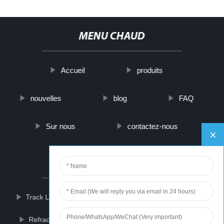
MENU CHAUD
Accueil
produits
nouvelles
blog
FAQ
Sur nous
contactez-nous
PARTNER COMPANY
Track Lighting Bulbs Types
Kids Chairs Wholesale
Refractory Brick Lining Anchors
Pv Cable 6mm2