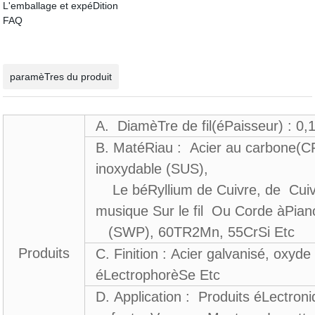
L'emballage et expéDition
FAQ
paramèTres du produit
A. DiamèTre de fil(éPaisseur) : 
B. MatéRiau : Acier au carbone(CF
inoxydable (SUS),
Le béRyllium de Cuivre, de Cuivr
musique Sur le fil Ou Corde àPi
(SWP), 60TR2Mn, 55CrSi Etc
Produits
C. Finition : Acier galvanisé, oxyd
éLectrophorèSe Etc
D. Application : Produits éLectron