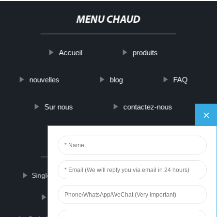
MENU CHAUD
Accueil
produits
nouvelles
blog
FAQ
Sur nous
contactez-nous
PARTNER COMPANY
Single Slot Felt Suction Box
tweeter speakers
Охотничий дальномер
Cat Litter