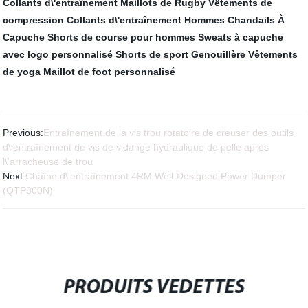
Collants d\'entraînement
Maillots de Rugby
Vêtements de
compression
Collants d\'entraînement
Hommes Chandails À
Capuche
Shorts de course pour hommes
Sweats à capuche
avec logo personnalisé
Shorts de sport
Genouillère
Vêtements
de yoga
Maillot de foot personnalisé
Previous:
Entraînement de la vis trou rotatoire de creuser des outils
d\'entraînement de vis de vidange hydraulique de pelle après
l\'arracheuse de trou
Next:
Chaîne d\'entraînement 4RM Well-Designed Power Dumper
(QTP300N)
PRODUITS VEDETTES