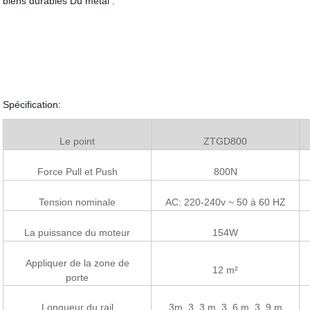
biens durables Du métal .
Spécification:
Le point
ZTGD800
Force Pull et Push
800N
Tension nominale
AC: 220-240v ~ 50 à 60 HZ
La puissance du moteur
154W
Appliquer de la zone de
12 m²
porte
Longueur du rail
3m, 3, 3 m. 3, 6 m. 3, 9 m