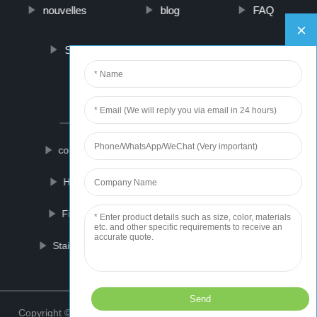
nouvelles
blog
FAQ
Sur nous
contactez-nous
PARTNER COMPANY
congélateurs ULT
Wind Turbine Inverter
Hemp Cotton T Shirt
Pizza In Tandoor
Fishing Magnet
electronic stethoscope
Stainless Steel Pet Cage
Wall Mount Lamp
Top
Copyright © 2021 ZhongShan Weaving Sports Wears Co., Ltd.