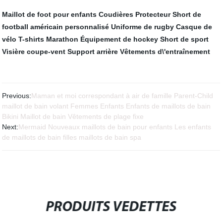
Maillot de foot pour enfants
Coudières Protecteur
Short de
football américain personnalisé
Uniforme de rugby
Casque de
vélo
T-shirts Marathon
Équipement de hockey
Short de sport
Visière coupe-vent
Support arrière
Vêtements d\'entraînement
Previous:
Maman et moi correspondant à air de famille Parent-Child
maillot de bain volant Femmes Enfants Enfants de maillots de bain
Bikini Maillot de bain Vêtements de plage fixe
Next:
Mermaid Nouveaux maillots de bain pour enfants Les enfants
de maillots de bain filles maillots de bain spa
PRODUITS VEDETTES