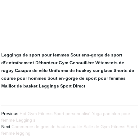
Leggings de sport pour femmes
Soutiens-gorge de sport
d\'entraînement
Débardeur Gym
Genouillère
Vêtements de
rugby
Casque de vélo
Uniforme de hockey sur glace
Shorts de
course pour hommes
Soutien-gorge de sport pour femmes
Maillot de basket
Leggings Sport Direct
Previous:
Hot Gym Fitness Sport personnalisé Yoga pantalon pour
femme Legging s
Next:
Commerce de gros de haute qualité Salle de Gym Fitness Sport
femme legging