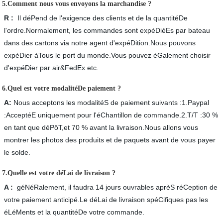
5.Comment nous vous envoyons la marchandise ?
R :
Il déPend de l'exigence des clients et de la quantitéDe
l'ordre.Normalement, les commandes sont expéDiéEs par bateau
dans des cartons via notre agent d'expéDition.Nous pouvons
expéDier àTous le port du monde.Vous pouvez éGalement choisir
d'expéDier par air&FedEx etc.
6.Quel est votre modalitéDe paiement ?
A:
Nous acceptons les modalitéS de paiement suivants :1.Paypal
:AcceptéE uniquement pour l'éChantillon de commande.2.T/T :30 %
en tant que déPôT,et 70 % avant la livraison.Nous allons vous
montrer les photos des produits et de paquets avant de vous payer
le solde.
7.Quelle est votre déLai de livraison ?
A :
géNéRalement, il faudra 14 jours ouvrables aprèS réCeption de
votre paiement anticipé.Le déLai de livraison spéCifiques pas les
éLéMents et la quantitéDe votre commande.