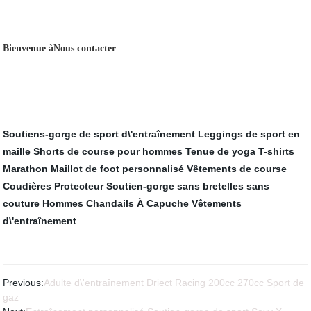
Bienvenue àNous contacter
Soutiens-gorge de sport d\'entraînement
Leggings de sport en
maille
Shorts de course pour hommes
Tenue de yoga
T-shirts
Marathon
Maillot de foot personnalisé
Vêtements de course
Coudières Protecteur
Soutien-gorge sans bretelles sans
couture
Hommes Chandails À Capuche
Vêtements
d\'entraînement
Previous:
Adulte d\'entraînement Driect Racing 200cc 270cc Sport de
gaz