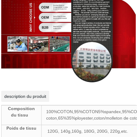
description du produit
Composition
100%COTON,95%COTON5%spandex,95%COTO
du tissu
coton,65%35%ployester,coton/molleton de co
Poids de tissu
120G, 140g,160g, 180G, 200G, 220g,etc.