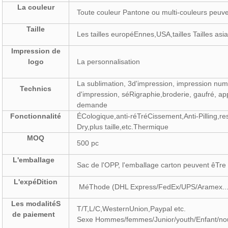
La couleur
Toute couleur Pantone ou multi-couleurs peuv
Taille
Les tailles européEnnes,USA,tailles Tailles as
Impression de
logo
La personnalisation
La sublimation, 3d'impression, impression num
Technics
d'impression, séRigraphie,broderie, gaufré, ap
demande
Fonctionnalité
ÉCologique,anti-réTréCissement,Anti-Pilling,re
Dry,plus taille,etc.Thermique
MOQ
500 pc
L'emballage
Sac de l'OPP, l'emballage carton peuvent êTre
L'expéDition
MéThode (DHL Express/FedEx/UPS/Aramex...), p
Les modalitéS
T/T,L/C,WesternUnion,Paypal etc.
de paiement
Sexe Hommes/femmes/Junior/youth/Enfant/n