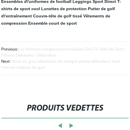
Ensembles d\'uniformes de football
Leggings Sport Direct
T-
shirts de sport cool
Lunettes de protection
Putter de golf
d\'entraînement
Couvre-tête de golf tissé
Vêtements de
compression
Ensemble court de sport
Previous:
Les femmes vierges personnalisées Dry Fit Salle de Gym
Fitness Débardeur Débardeur
Next:
Vente en gros vêtements de marque privée débardeur haut
Femme maillots de gym
PRODUITS VEDETTES