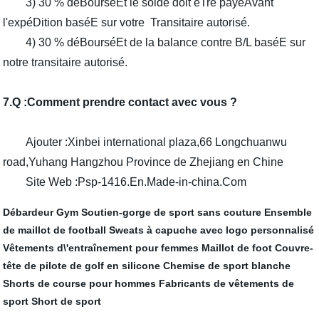
3) 30 % déBourséEt le solde doit êTre payéAvant
l'expéDition baséE sur votre Transitaire autorisé.
4) 30 % déBourséEt de la balance contre B/L baséE sur
notre transitaire autorisé.
7.Q :Comment prendre contact avec vous ?
Ajouter :Xinbei international plaza,66 Longchuanwu
road,Yuhang Hangzhou Province de Zhejiang en Chine
Site Web :Psp-1416.En.Made-in-china.Com
Débardeur Gym
Soutien-gorge de sport sans couture
Ensemble
de maillot de football
Sweats à capuche avec logo personnalisé
Vêtements d\'entraînement pour femmes
Maillot de foot
Couvre-
tête de pilote de golf en silicone
Chemise de sport blanche
Shorts de course pour hommes
Fabricants de vêtements de
sport
Short de sport