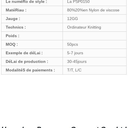
Le numéRo de style :
La PSP0150
MatéRiau :
80%20%en Nylon de viscose
Jauge :
12GG
Technics :
Ordinateur Knitting
Poids :
MOQ :
50pcs
Exemple de déLai :
5-7 jours
DéLai de production :
30-45jours
ModalitéS de paiements :
T/T, L/C