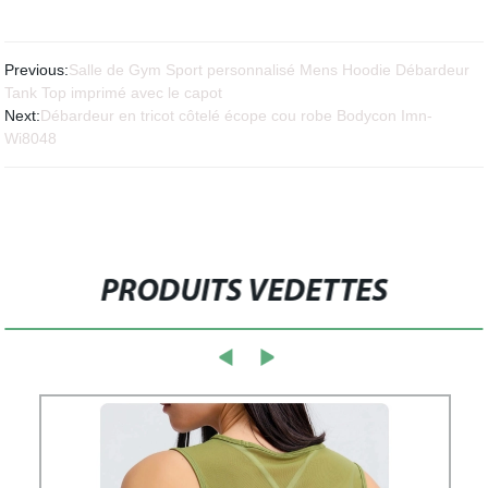
Previous:
Salle de Gym Sport personnalisé Mens Hoodie Débardeur
Tank Top imprimé avec le capot
Next:
Débardeur en tricot côtelé écope cou robe Bodycon Imn-
Wi8048
PRODUITS VEDETTES