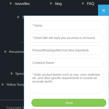
nouvelles
blog
FAQ
Sur nous
contactez-nous
PARTNER COMPANY
Amusement Park Rides For Sale
Metallic Tissue Paper
120*120 Copper Mould Tube
Special Balls For Mill Machine
Pdu Rackmount
Yellow Sunglasses
12 Volt Winch Motor
Cold Forging
Top
Copyright © 2021 ZhongShan Weaving Sports Wears Co., Ltd.