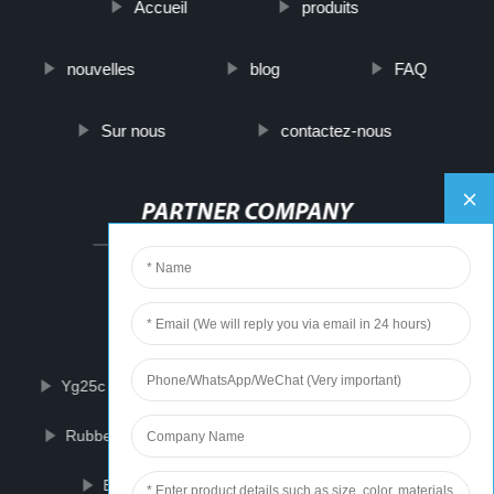
Accueil
produits
nouvelles
blog
FAQ
Sur nous
contactez-nous
PARTNER COMPANY
Contact Resistivity Aluminum
Electro Mechanical Thermostat
Yg25c Tungsten Carbide Dies
Office Chair Deals
Rubber Accelerator Mbt M For Tire & Shoes Industry
Blower Wheel Ac
Window Putty Tape